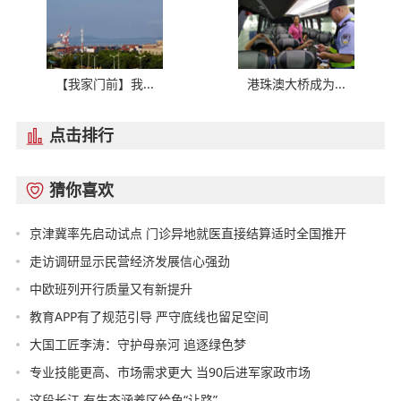
【我家门前】我...
港珠澳大桥成为...
点击排行

猜你喜欢

京津冀率先启动试点 门诊异地就医直接结算适时全国推开
走访调研显示民营经济发展信心强劲
中欧班列开行质量又有新提升
教育APP有了规范引导 严守底线也留足空间
大国工匠李涛：守护母亲河 追逐绿色梦
专业技能更高、市场需求更大 当90后进军家政市场
这段长江 有生态涵养区给鱼“让路”