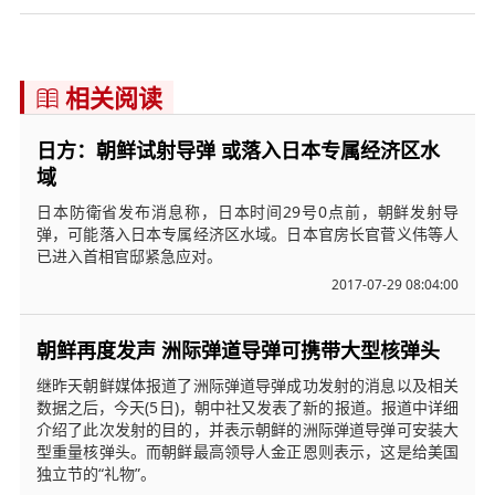
相关阅读

日方：朝鲜试射导弹 或落入日本专属经济区水
域
日本防衛省发布消息称，日本时间29号0点前，朝鲜发射导
弹，可能落入日本专属经济区水域。日本官房长官菅义伟等人
已进入首相官邸紧急应对。
2017-07-29 08:04:00
朝鲜再度发声 洲际弹道导弹可携带大型核弹头
继昨天朝鲜媒体报道了洲际弹道导弹成功发射的消息以及相关
数据之后，今天(5日)，朝中社又发表了新的报道。报道中详细
介绍了此次发射的目的，并表示朝鲜的洲际弹道导弹可安装大
型重量核弹头。而朝鲜最高领导人金正恩则表示，这是给美国
独立节的“礼物”。