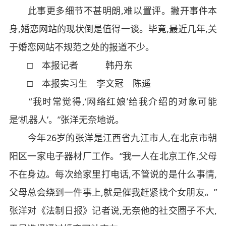
此事更多细节不甚明朗,难以置评。撇开事件本
身,婚恋网站的现状倒是值得一谈。毕竟,最近几年,关
于婚恋网站不规范之处的报道不少。
□ 本报记者 韩丹东
□ 本报实习生 李文冠 陈遥
“我时常觉得,‘网络红娘’给我介绍的对象可能
是‘机器人’。”张洋无奈地说。
今年26岁的张洋是江西省九江市人,在北京市朝
阳区一家电子器材厂工作。“我一人在北京工作,父母
不在身边。每次给家里打电话,不管说的是什么事情,
父母总会绕到一件事上,就是催我赶紧找个女朋友。”
张洋对《法制日报》记者说,无奈他的社交圈子不大,