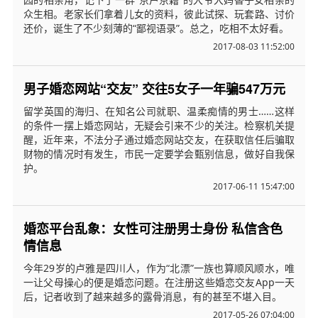
众生相。老家长们拿着儿女的资料，彼此试探、玩套路、讨价
还价，诞生了不少刻薄的“鄙视语录”。总之，吃相不太好看。
2017-08-03 11:52:00
男子婚恋网站“交友” 交往5女子一年骗547万元
留学英国的海归、在知名公司就职、温柔痴情的男士……这样
的条件一摆上婚恋网站，无疑会引来不少的关注。检察机关提
醒，近年来，不法分子通过婚恋网站交友，在获取信任后骗取
财物的情况时有发生，市民一定要学会甄别信息，做好自我保
护。
2017-06-11 15:47:00
婚恋平台乱象：女性可注册男士身份 私信含色
情信息
今年29岁的卢雅是四川人，作为“北漂”一族也算顺风顺水，唯
一让父母操心的便是婚恋问题。在注册这些婚恋交友App一天
后，记者收到了越来越多的露骨消息，有的甚至不堪入目。
2017-05-26 07:04:00