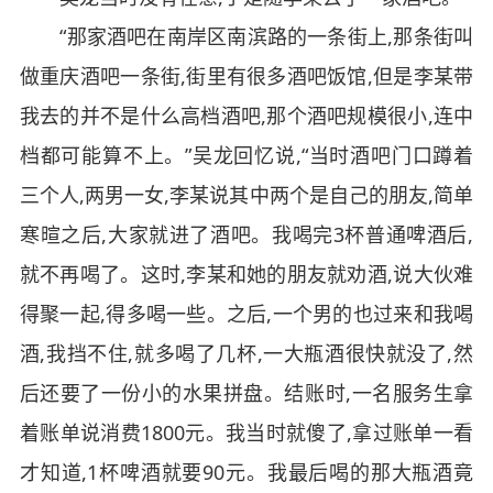
“那家酒吧在南岸区南滨路的一条街上,那条街叫
做重庆酒吧一条街,街里有很多酒吧饭馆,但是李某带
我去的并不是什么高档酒吧,那个酒吧规模很小,连中
档都可能算不上。”吴龙回忆说,“当时酒吧门口蹲着
三个人,两男一女,李某说其中两个是自己的朋友,简单
寒暄之后,大家就进了酒吧。我喝完3杯普通啤酒后,
就不再喝了。这时,李某和她的朋友就劝酒,说大伙难
得聚一起,得多喝一些。之后,一个男的也过来和我喝
酒,我挡不住,就多喝了几杯,一大瓶酒很快就没了,然
后还要了一份小的水果拼盘。结账时,一名服务生拿
着账单说消费1800元。我当时就傻了,拿过账单一看
才知道,1杯啤酒就要90元。我最后喝的那大瓶酒竟