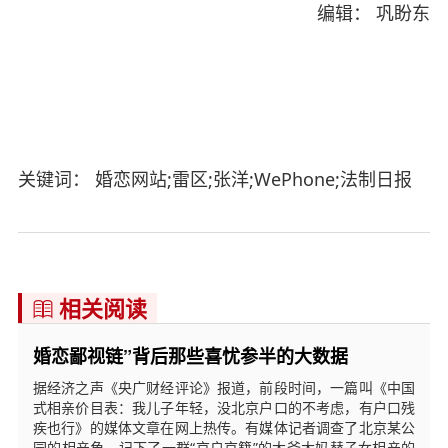
编辑： 巩盼东
关键词： 婚恋网站;雷区;张洋;WePhone;法制日报
相关阅读

婚恋鄙视链”背后那些喜忧参半的大数据
据经济之声《央广财经评论》报道，前段时间，一篇叫《中国
式相亲价目表：我儿子年轻，没北京户口的不考虑，有户口残
疾也行》的媒体文章在网上热传。有媒体记者调查了北京某公
园的相亲角，记下了一群“京户京籍”的大爷大妈替子女相亲的