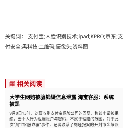
关键词： 支付宝;人脸识别技术;ipad;KPRO;京东;支
付安全;黑科技;二维码;摄像头;资料图
相关阅读

大学生网购被骗钱疑信息泄露 淘宝客服：系统
被黑
9月8日13时，刘瑾收到支付宝保险公司的回复，称该申请被拒
绝，因个人行为泄漏账户与密码，不属于理赔的范围。对于此
次“淘宝客服诈骗”事件，记者联系了刘瑾报案的开封市金耀派