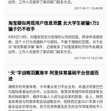
出所，工作人员提供了案侦部门联系方式。
2017-09-11 10:49:00
淘宝疑似再现用户信息泄露 女大学生被骗1万2
骗子仍不收手
9月8日13时，刘瑾收到支付宝保险公司的回复，称该申请被拒
绝，因个人行为泄漏账户与密码，不属于理赔的范围。对于此
次“淘宝客服诈骗”事件，记者联系了刘瑾报案的开封市金耀派
出所，工作人员提供了案侦部门联系方式。
2017-09-10 16:27:00
“天”字战略羽翼渐丰 阿里体育基础平台倍道而
进
满两岁的阿里体育，今年重点发力平台业务，并通过阿里巴巴
与国际奥委会的合作，以及培训、智慧体育城市和校园体育业
务的陆续展开，循序勾画人人成为运动家的愿景。会上，陕西
省体育局与阿里体育启动战略合作，而陕西正是2021年第十四
届全运会的举办地，双方在体育惠及民生的合作领域将给予人