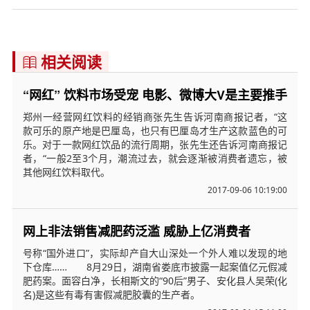
相关阅读

“网红” 饮料市场受宠 电影、微博大V是主要推手
郑州一经营网红饮料的经销商张先生告诉河南商报记者，“这
款可乐的原产地是巴厘岛，也只有巴厘岛才生产这款蓝色的可
乐。对于一款网红饮品的流行周期，张先生还告诉河南商报记
者，“一般2至3个月，潮流过去，就会逐渐被消费者遗忘，被
其他网红饮料取代。
2017-09-06 10:19:00
网上非法销售减肥药泛滥 威胁上亿消费者
号称“国外进口”，实际却产自大山深处一个外人难以发现的地
下仓库…… 8月29日，湖南省娄底市披露一起案值亿元假减
肥药案。面容白净，长相斯文的“90后”男子、安化县人吴荣(化
名)是这些有毒有害假减肥胶囊的生产者。