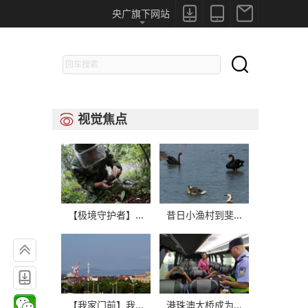



央广旗下网站

视觉焦点

【极境守护者】...
昔日小渔村到斐...


【我家门前】我...
港珠澳大桥成为...