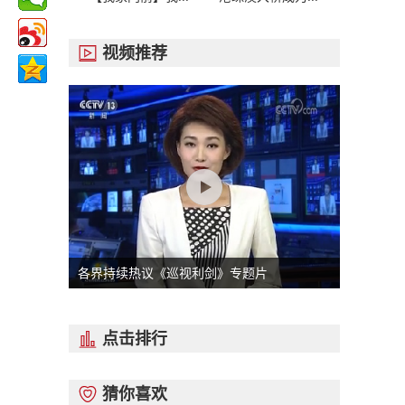
视频推荐

各界持续热议《巡视利剑》专题片
点击排行

猜你喜欢
