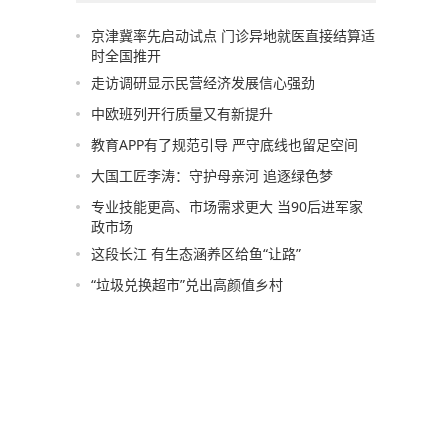
京津冀率先启动试点 门诊异地就医直接结算适
时全国推开
走访调研显示民营经济发展信心强劲
中欧班列开行质量又有新提升
教育APP有了规范引导 严守底线也留足空间
大国工匠李涛：守护母亲河 追逐绿色梦
专业技能更高、市场需求更大 当90后进军家
政市场
这段长江 有生态涵养区给鱼“让路”
“垃圾兑换超市”兑出高颜值乡村