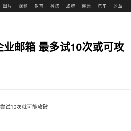
图片
视频
教育
科技
旅游
健康
汽车
公益
”企业邮箱 最多试10次或可攻
尝试10次就可能攻破