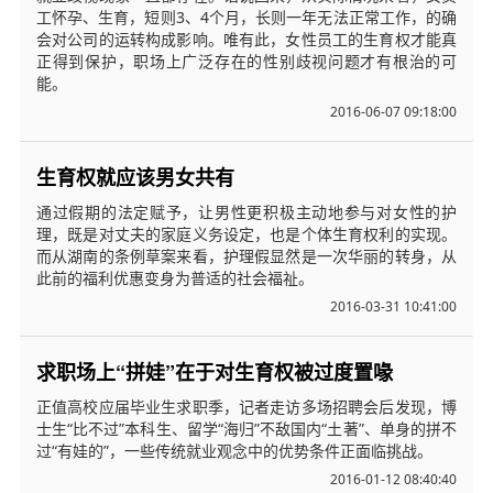
工怀孕、生育，短则3、4个月，长则一年无法正常工作，的确
会对公司的运转构成影响。唯有此，女性员工的生育权才能真
正得到保护，职场上广泛存在的性别歧视问题才有根治的可
能。
2016-06-07 09:18:00
生育权就应该男女共有
通过假期的法定赋予，让男性更积极主动地参与对女性的护
理，既是对丈夫的家庭义务设定，也是个体生育权利的实现。
而从湖南的条例草案来看，护理假显然是一次华丽的转身，从
此前的福利优惠变身为普适的社会福祉。
2016-03-31 10:41:00
求职场上“拼娃”在于对生育权被过度置喙
正值高校应届毕业生求职季，记者走访多场招聘会后发现，博
士生“比不过”本科生、留学“海归”不敌国内“土著”、单身的拼不
过“有娃的”，一些传统就业观念中的优势条件正面临挑战。
2016-01-12 08:40:40