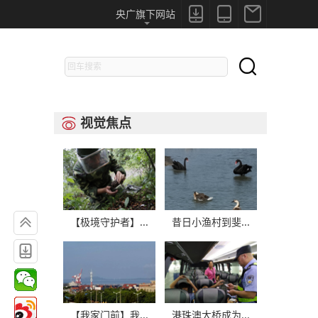



央广旗下网站

视觉焦点


【极境守护者】...
昔日小渔村到斐...

【我家门前】我...
港珠澳大桥成为...