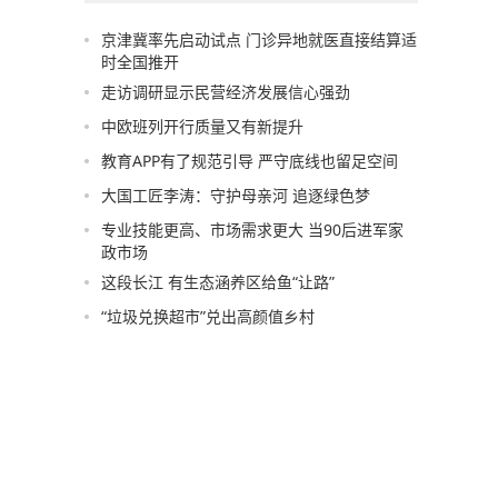
京津冀率先启动试点 门诊异地就医直接结算适
时全国推开
走访调研显示民营经济发展信心强劲
中欧班列开行质量又有新提升
教育APP有了规范引导 严守底线也留足空间
大国工匠李涛：守护母亲河 追逐绿色梦
专业技能更高、市场需求更大 当90后进军家
政市场
这段长江 有生态涵养区给鱼“让路”
“垃圾兑换超市”兑出高颜值乡村