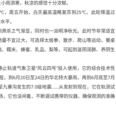
上小雨添寒，秋凉的感觉十分浓郁。
℃，周五开始，白天最高温略复苏到25℃。此轮降温过
的水平。
肃杀之气渐显，同时也一派明净秋光。此时节非常适宜
动量不宜过大，可选择太极拳、散步、爬山等运动。餐桌
桃、糯米、蜂蜜、乳品、梨等，可起到滋阴润肺、养阴生
轨道气象卫星“风云四号”投入使用，它的综合技术性
程，到6月20日至24日的华北特大暴雨，再到6月底至7月
甚至九寨沟发生的7.0级地震……从发射到现在，它在轨测试
场，它也没闲着，不断调试携带的仪器，确保观测的准确