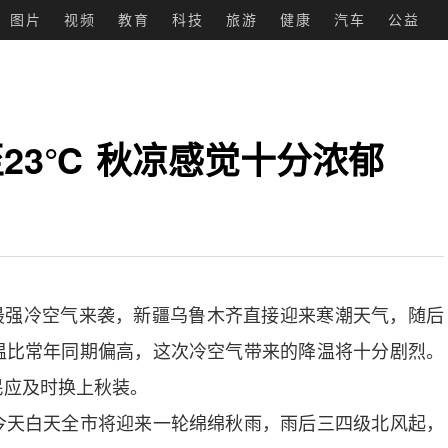
图片
视频
教育
科技
旅游
健康
汽车
公益
23℃ 秋凉感觉十分浓郁
最强冷空气来袭，新疆乌鲁木齐直接迎来寒潮天气，随后
温比常年同期偏高，这次冷空气带来的降温将十分剧烈。
民应及时换上秋装。
天白天全市将迎来一轮绵绵秋雨，雨后三四级北风起，