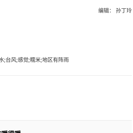
编辑： 孙丁玲
水;台风;感觉;糯米;地区有阵雨