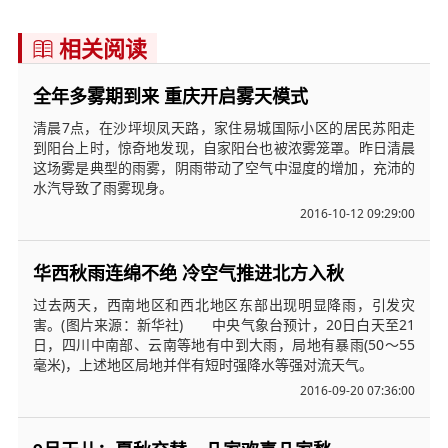
相关阅读

全年多雾期到来 重庆开启雾天模式
清晨7点，在沙坪坝凤天路，家住易城国际小区的居民苏阳走
到阳台上时，惊奇地发现，自家阳台也被浓雾笼罩。昨日清晨
这场雾是典型的雨雾，阴雨带动了空气中湿度的增加，充沛的
水汽导致了雨雾现身。
2016-10-12 09:29:00
华西秋雨连绵不绝 冷空气推进北方入秋
过去两天，西南地区和西北地区东部出现明显降雨，引发灾
害。(图片来源：新华社) 中央气象台预计，20日白天至21
日，四川中南部、云南等地有中到大雨，局地有暴雨(50～55
毫米)，上述地区局地并伴有短时强降水等强对流天气。
2016-09-20 07:36:00