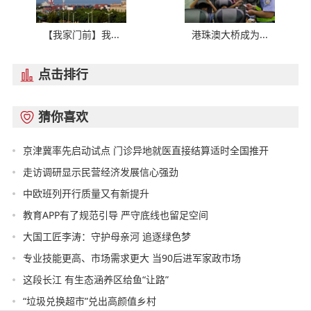
【我家门前】我...
港珠澳大桥成为...
点击排行

猜你喜欢

京津冀率先启动试点 门诊异地就医直接结算适时全国推开
走访调研显示民营经济发展信心强劲
中欧班列开行质量又有新提升
教育APP有了规范引导 严守底线也留足空间
大国工匠李涛：守护母亲河 追逐绿色梦
专业技能更高、市场需求更大 当90后进军家政市场
这段长江 有生态涵养区给鱼“让路”
“垃圾兑换超市”兑出高颜值乡村