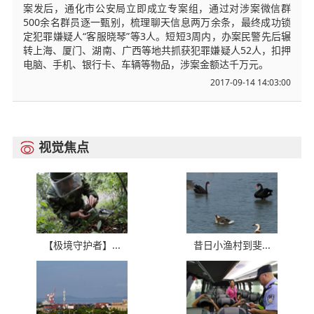
案发后，通化市公安局立即成立专案组，通过对涉案微信群
500余名群员逐一甄别，梳理聊天信息两万余条，最终成功锁
定犯罪嫌疑人“客服晓琴”等3人。短短3周内，办案民警先后辗
转上海、厦门、湖南、广西等地共抓获犯罪嫌疑人52人，扣押
电脑、手机、银行卡、车辆等物品，涉案金额达千万元。
2017-09-14 14:03:00
视觉焦点

【极境守护者】...
昔日小渔村到斐...