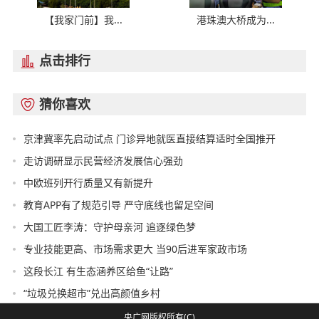
【我家门前】我...
港珠澳大桥成为...
点击排行

猜你喜欢

京津冀率先启动试点 门诊异地就医直接结算适时全国推开
走访调研显示民营经济发展信心强劲
中欧班列开行质量又有新提升
教育APP有了规范引导 严守底线也留足空间
大国工匠李涛：守护母亲河 追逐绿色梦
专业技能更高、市场需求更大 当90后进军家政市场
这段长江 有生态涵养区给鱼“让路”
“垃圾兑换超市”兑出高颜值乡村
央广网版权所有(C)