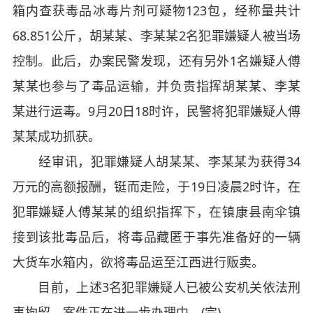
箱内查获毒品冰毒片剂可疑物123包，经称量共计
68.851公斤，胡某某、李某某2名犯罪嫌疑人被当场
控制。此后，办案民警发现，还有另外1名嫌疑人傅
某某也参与了毒品运输，并负责指挥胡某某、李某
某进行运毒。9月20日18时许，民警将犯罪嫌疑人傅
某某成功抓获。
经审讯，犯罪嫌疑人胡某某、李某某为获得34
万元的高额报酬，铤而走险，于19日凌晨2时许，在
犯罪嫌疑人傅某某的组织指挥下，在镇康县南伞镇
接到该批毒品后，将毒品藏匿于事先准备好的一辆
大货车水箱内，欲将毒品运至江西进行贩卖。
目前，上述3名犯罪嫌疑人已被公安机关依法刑
事拘留，案件正在进一步办理中。(完)