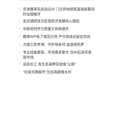
京津冀率先启动试点 门诊异地就医直接结算适
时全国推开
走访调研显示民营经济发展信心强劲
中欧班列开行质量又有新提升
教育APP有了规范引导 严守底线也留足空间
大国工匠李涛：守护母亲河 追逐绿色梦
专业技能更高、市场需求更大 当90后进军家
政市场
这段长江 有生态涵养区给鱼“让路”
“垃圾兑换超市”兑出高颜值乡村