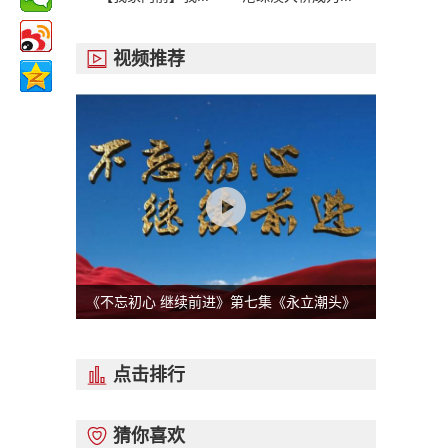
视频推荐

《不忘初心 继续前进》第七集《永立潮头》
点击排行

猜你喜欢
