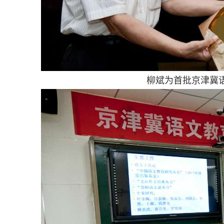
柳斌为首批京津冀语