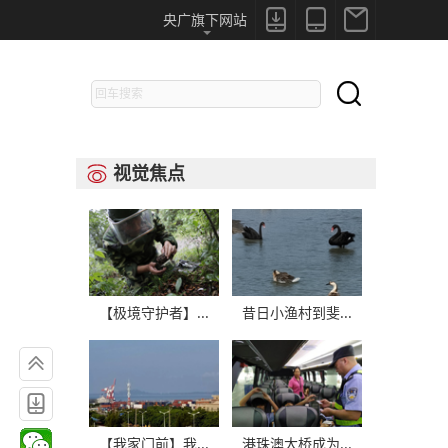



央广旗下网站

视觉焦点

【极境守护者】...
昔日小渔村到斐...


【我家门前】我...
港珠澳大桥成为...