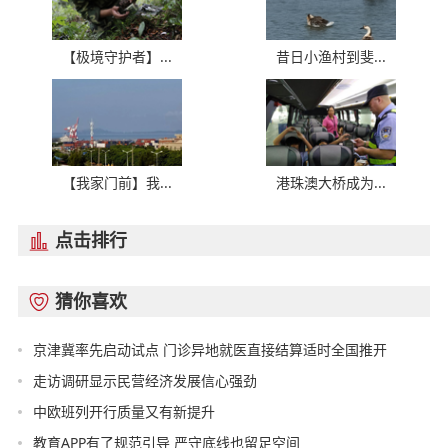
【极境守护者】...
昔日小渔村到斐...
【我家门前】我...
港珠澳大桥成为...
点击排行

猜你喜欢

京津冀率先启动试点 门诊异地就医直接结算适时全国推开
走访调研显示民营经济发展信心强劲
中欧班列开行质量又有新提升
教育APP有了规范引导 严守底线也留足空间