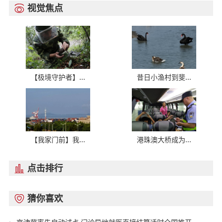
视觉焦点

【极境守护者】...
昔日小渔村到斐...
【我家门前】我...
港珠澳大桥成为...
点击排行

猜你喜欢
