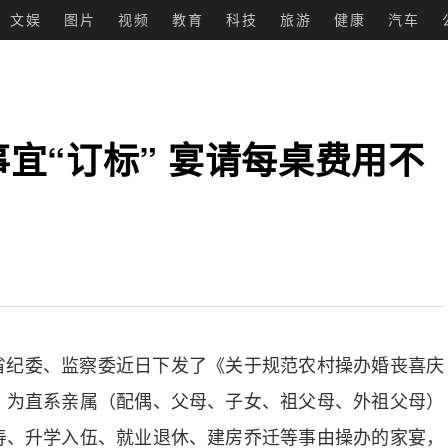
文娱
图片
视频
教育
科技
旅游
健康
汽车
宜“订标” 宴请每桌费用不
省纪委、监察委近日下发了《关于规范农村操办婚丧喜庆
，为直系亲属（配偶、父母、子女、祖父母、外祖父母）
寿、升学入伍、就业退休、建房乔迁等事由操办的家宴，