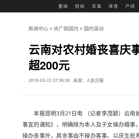
要闻
财经
军事
体育
产经
新闻中心
>
央广网国内
>
国内滚动
云南对农村婚丧喜庆事
超200元
2018-03-22 07:36:00
来源：人民日报
本报昆明3月21日电 （记者李茂颖）云南
事宜的通知》，明确除为本人及子女操办婚事
操办丧事外，其余事由不操办客事。以庆生祝