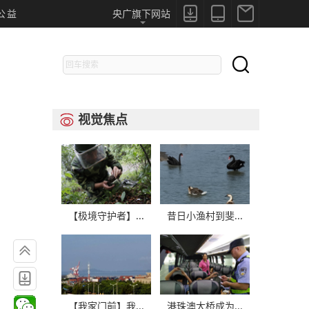



公益
央广旗下网站

视觉焦点

【极境守护者】...
昔日小渔村到斐...


【我家门前】我...
港珠澳大桥成为...