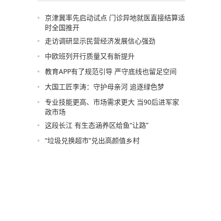
京津冀率先启动试点 门诊异地就医直接结算适
时全国推开
走访调研显示民营经济发展信心强劲
中欧班列开行质量又有新提升
教育APP有了规范引导 严守底线也留足空间
大国工匠李涛：守护母亲河 追逐绿色梦
专业技能更高、市场需求更大 当90后进军家
政市场
这段长江 有生态涵养区给鱼“让路”
“垃圾兑换超市”兑出高颜值乡村