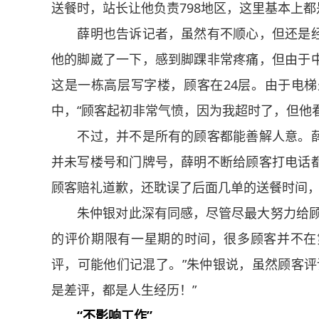
送餐时，站长让他负责798地区，这里基本上
薛明也告诉记者，虽然有不顺心，但还是经
他的脚崴了一下，感到脚踝非常疼痛，但由于
这是一栋高层写字楼，顾客在24层。由于电
中，“顾客起初非常气愤，因为我超时了，但他
不过，并不是所有的顾客都能善解人意。薛
并未写楼号和门牌号，薛明不断给顾客打电话
顾客赔礼道歉，还耽误了后面几单的送餐时间
朱仲银对此深有同感，尽管尽最大努力给顾客
的评价期限有一星期的时间，很多顾客并不在
评，可能他们记混了。”朱仲银说，虽然顾客评
是差评，都是人生经历！”
“不影响工作”