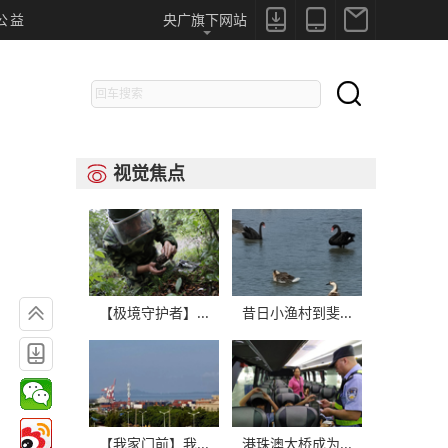



公益
央广旗下网站

视觉焦点


【极境守护者】...
昔日小渔村到斐...

【我家门前】我...
港珠澳大桥成为...