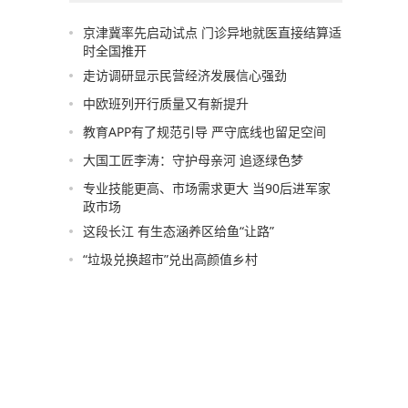
京津冀率先启动试点 门诊异地就医直接结算适
时全国推开
走访调研显示民营经济发展信心强劲
中欧班列开行质量又有新提升
教育APP有了规范引导 严守底线也留足空间
大国工匠李涛：守护母亲河 追逐绿色梦
专业技能更高、市场需求更大 当90后进军家
政市场
这段长江 有生态涵养区给鱼“让路”
“垃圾兑换超市”兑出高颜值乡村