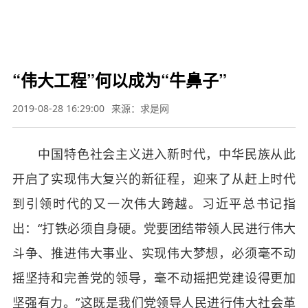

要闻
财经
军事
体育
文娱
图片
教育
科技
旅游
健康
汽车
公益
三农
应
急


“伟大工程”何以成为“牛鼻子”
2019-08-28 16:29:00
来源：求是网
中国特色社会主义进入新时代，中华民族从此
开启了实现伟大复兴的新征程，迎来了从赶上时代
到引领时代的又一次伟大跨越。习近平总书记指
出：“打铁必须自身硬。党要团结带领人民进行伟大
斗争、推进伟大事业、实现伟大梦想，必须毫不动
摇坚持和完善党的领导，毫不动摇把党建设得更加
坚强有力。”这既是我们党领导人民进行伟大社会革