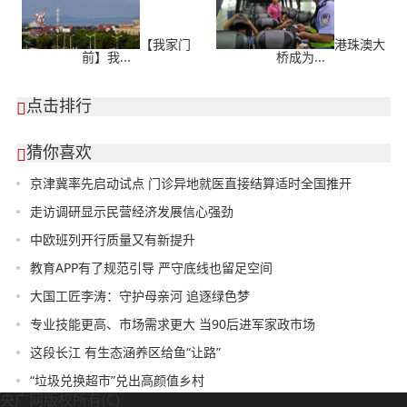
【我家门
港珠澳大
前】我...
桥成为...
点击排行

猜你喜欢

京津冀率先启动试点 门诊异地就医直接结算适时全国推开
走访调研显示民营经济发展信心强劲
中欧班列开行质量又有新提升
教育APP有了规范引导 严守底线也留足空间
大国工匠李涛：守护母亲河 追逐绿色梦
专业技能更高、市场需求更大 当90后进军家政市场
这段长江 有生态涵养区给鱼“让路”
“垃圾兑换超市”兑出高颜值乡村
央广网版权所有(C)