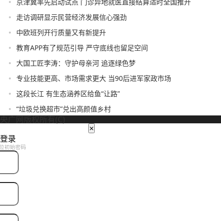
京津冀率先启动试点 门诊异地就医直接结算适时全国推开
走访调研显示民营经济发展信心强劲
中欧班列开行质量又有新提升
教育APP有了规范引导 严守底线也留足空间
大国工匠李涛：守护母亲河 追逐绿色梦
专业技能更高、市场需求更大 当90后进军家政市场
这段长江 有生态涵养区给鱼“让路”
“垃圾兑换超市”兑出高颜值乡村
央广网版权所有(C)
×
登录
位初始密码