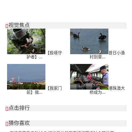
视觉焦点

【极境守
昔日小渔
护者】...
村到斐...
【我家门
港珠澳大
前】我...
桥成为...
点击排行

猜你喜欢
