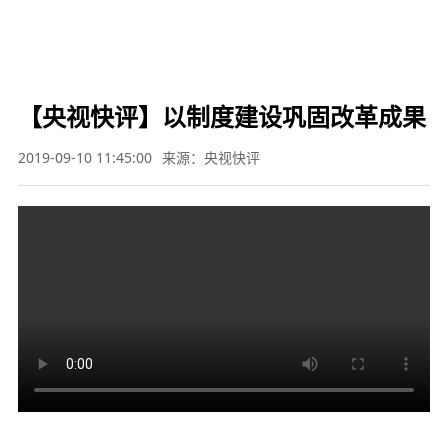

要闻
财经
军事
体育
文娱
图片
教育
科技
旅游
健康
汽车
公益
三农
应
急


【央视快评】以制度建设巩固改革成果
2019-09-10 11:45:00
来源：央视快评