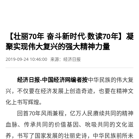

要闻
财经
军事
体育
文娱
图片
教育
科技
旅游
健康
汽车
公益
三农
应
急


【壮丽70年 奋斗新时代·数读70年】凝
聚实现伟大复兴的强大精神力量
2019-09-24 10:46:00
来源：经济日报
经济日报-中国经济网编者按
中华民族的伟大复
兴，不仅要在经济发展上创造奇迹，也要在精神文
化上书写辉煌。
回首70年风雨兼程，亿万人民赓续共同的精神
血脉、传承共同的价值基因、吮吸共同的文化滋
养，书写了国家发展的壮丽史诗，中华民族前所未