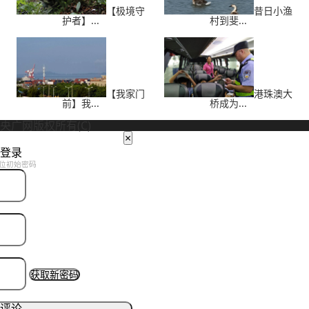
【极境守
昔日小渔
护者】...
村到斐...
【我家门
港珠澳大
前】我...
桥成为...
央广网版权所有(C)
×
登录
位初始密码
获取新密码
评论