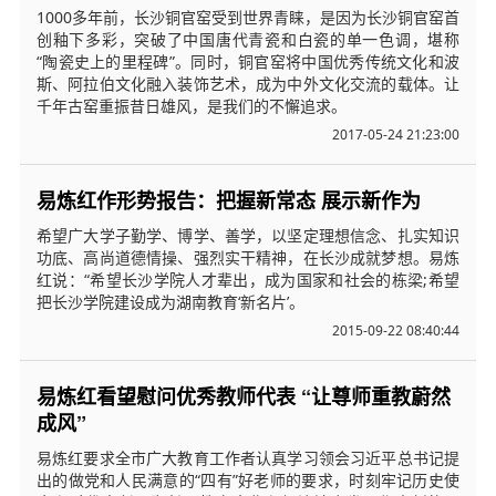
1000多年前，长沙铜官窑受到世界青睐，是因为长沙铜官窑首
创釉下多彩，突破了中国唐代青瓷和白瓷的单一色调，堪称
“陶瓷史上的里程碑”。同时，铜官窑将中国优秀传统文化和波
斯、阿拉伯文化融入装饰艺术，成为中外文化交流的载体。让
千年古窑重振昔日雄风，是我们的不懈追求。
2017-05-24 21:23:00
易炼红作形势报告：把握新常态 展示新作为
希望广大学子勤学、博学、善学，以坚定理想信念、扎实知识
功底、高尚道德情操、强烈实干精神，在长沙成就梦想。易炼
红说：“希望长沙学院人才辈出，成为国家和社会的栋梁;希望
把长沙学院建设成为湖南教育‘新名片’。
2015-09-22 08:40:44
易炼红看望慰问优秀教师代表 “让尊师重教蔚然
成风”
易炼红要求全市广大教育工作者认真学习领会习近平总书记提
出的做党和人民满意的“四有”好老师的要求，时刻牢记历史使