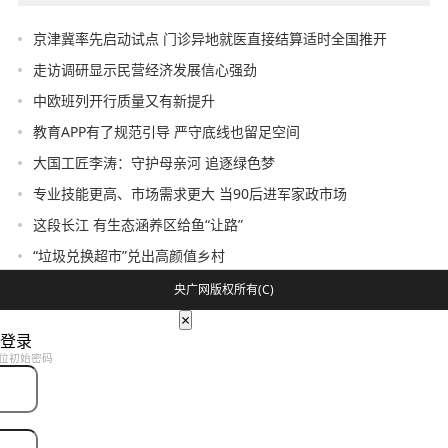
京津冀率先启动试点 门诊异地就医直接结算适时全国推开
走访调研显示民营经济发展信心强劲
中欧班列开行质量又有新提升
教育APP有了规范引导 严守底线也留足空间
大国工匠李涛：守护母亲河 追逐绿色梦
专业技能更高、市场需求更大 当90后进军家政市场
这段长江 有生态涵养区给鱼“让路”
“垃圾兑换超市”兑出高颜值乡村
央广网版权所有(C)
×
登录
位初始密码