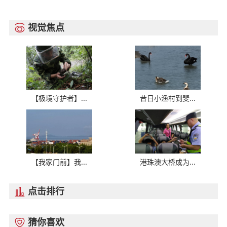
视觉焦点

【极境守护者】...
昔日小渔村到斐...
【我家门前】我...
港珠澳大桥成为...
点击排行

猜你喜欢
